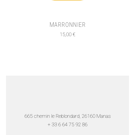
MARRONNIER
15,00
€
665 chemin le Reblondard, 26160 Manas
+ 33 6 64 75 92
86