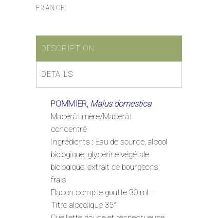
FRANCE;
DESCRIPTION
DETAILS
POMMIER,
Malus domestica
Macérât mère/Macérât
concentré
Ingrédients : Eau de source, alcool
biologique, glycérine végétale
biologique, extrait de bourgeons
frais
Flacon compte goutte 30 ml –
Titre alcoolique 35°
Cueillette douce et respectueuse