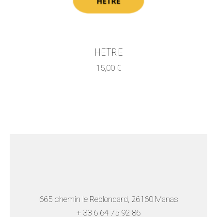
HETRE
15,00
€
665 chemin le Reblondard, 26160 Manas
+ 33 6 64 75 92
86