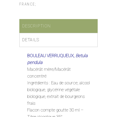
FRANCE;
DESCRIPTION
DETAILS
BOULEAU VERRUQUEUX,
Betula
pendula
Macérât mère/Macérât
concentré
Ingrédients : Eau de source, alcool
biologique, glycérine végétale
biologique, extrait de bourgeons
frais
Flacon compte goutte 30 ml –
Titre alcoolique 35°