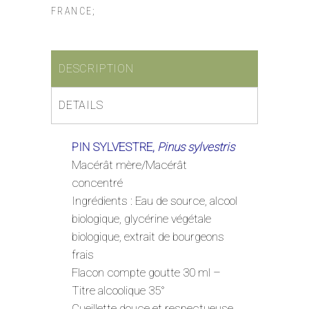
FRANCE;
DESCRIPTION
DETAILS
PIN SYLVESTRE,
Pinus sylvestris
Macérât mère/Macérât
concentré
Ingrédients : Eau de source, alcool
biologique, glycérine végétale
biologique, extrait de bourgeons
frais
Flacon compte goutte 30 ml –
Titre alcoolique 35°
Cueillette douce et respectueuse