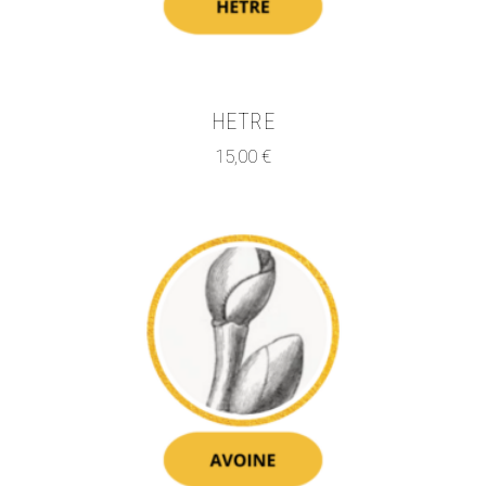
HETRE
15,00
€