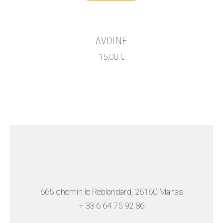
AVOINE
15,00
€
665 chemin le Reblondard, 26160 Manas
+ 33 6 64 75 92
86