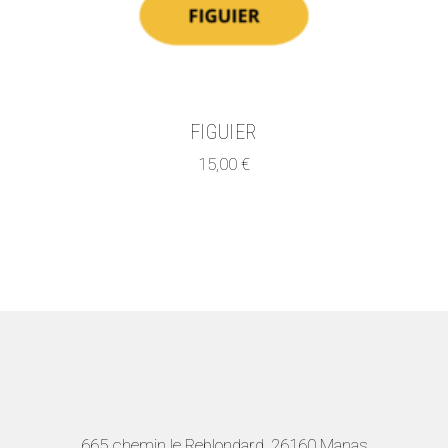
FIGUIER
15,00
€
665 chemin le Reblondard, 26160 Manas