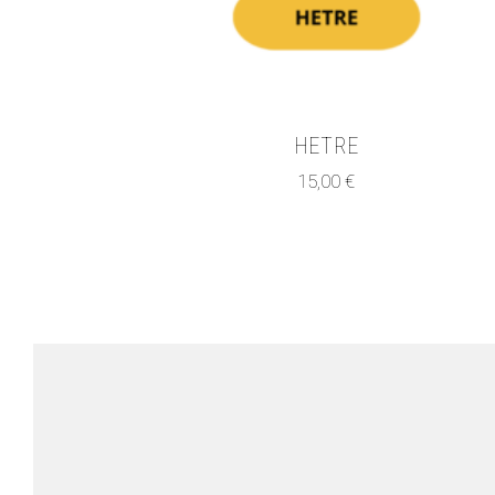
HETRE
15,00
€