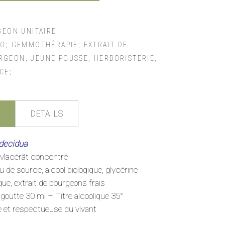
EON UNITAIRE
; GEMMOTHÉRAPIE; EXTRAIT DE
GEON; JEUNE POUSSE; HERBORISTERIE;
CE;
DETAILS
 decidua
Macérât concentré
u de source, alcool biologique, glycérine
que, extrait de bourgeons frais
outte 30 ml – Titre alcoolique 35°
e et respectueuse du vivant