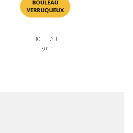
BOULEAU
15,00
€