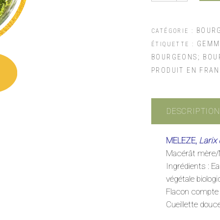
BOURG
CATÉGORIE :
GEMMO
ÉTIQUETTE :
BOURGEONS; BOUR
PRODUIT EN FRAN
DESCRIPTION
MELEZE,
Larix
Macérât mère/
Ingrédients : Ea
végétale biologi
Flacon compte g
Cueillette douc