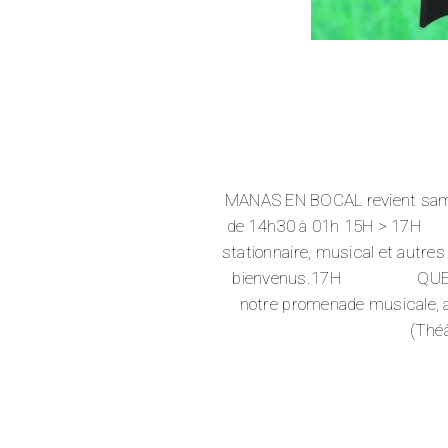
MANAS EN BOCAL revient same
de 14h30 à 01h 15H > 17H S
stationnaire, musical et autr
bienvenus.17H QUEN’TRIO 
notre promenade musical
(Thé